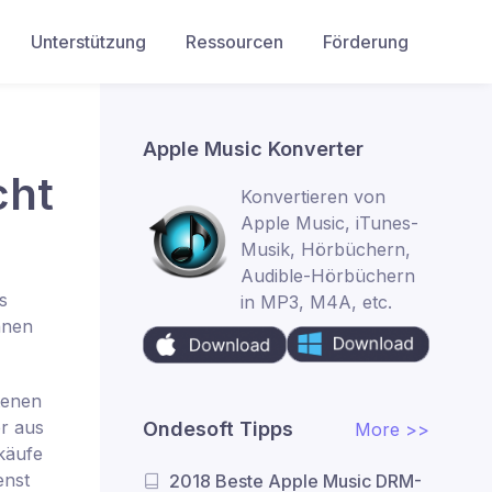
Unterstützung
Ressourcen
Förderung
Apple Music Konverter
cht
Konvertieren von
Apple Music, iTunes-
Musik, Hörbüchern,
Audible-Hörbüchern
s
in MP3, M4A, etc.
hnen
tenen
r aus
Ondesoft Tipps
More >>
käufe
enst
2018 Beste Apple Music DRM-