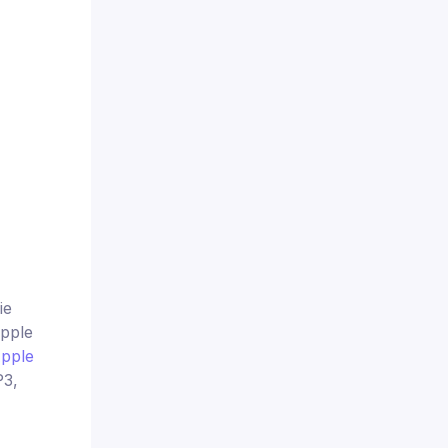
ie
pple
Apple
P3,