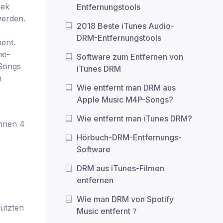
hek
Entfernungstools
werden.
2018 Beste iTunes Audio-
.
DRM-Entfernungstools
ent.
ne-
Software zum Entfernen von
-Songs
iTunes DRM
n
Wie entfernt man DRM aus
Apple Music M4P-Songs?
Wie entfernt man iTunes DRM?
Ihnen 4
Hörbuch-DRM-Entfernungs-
Software
DRM aus iTunes-Filmen
entfernen
Wie man DRM von Spotify
ützten
Music entfernt？