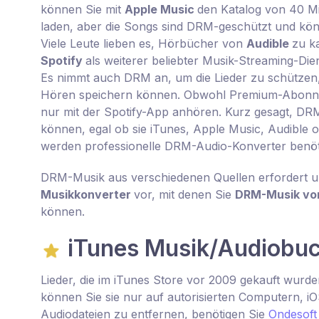
können Sie mit
Apple Music
den Katalog von 40 Mi
laden, aber die Songs sind DRM-geschützt und kön
Viele Leute lieben es, Hörbücher von
Audible
zu k
Spotify
als weiterer beliebter Musik-Streaming-Di
Es nimmt auch DRM an, um die Lieder zu schützen, 
Hören speichern können. Obwohl Premium-Abonnent
nur mit der Spotify-App anhören. Kurz gesagt, DRM
können, egal ob sie iTunes, Apple Music, Audibl
werden professionelle DRM-Audio-Konverter benöti
DRM-Musik aus verschiedenen Quellen erfordert unt
Musikkonverter
vor, mit denen Sie
DRM-Musik von
können.
iTunes Musik/Audiobuc
Lieder, die im iTunes Store vor 2009 gekauft wur
können Sie sie nur auf autorisierten Computern, 
Audiodateien zu entfernen, benötigen Sie
Ondesoft